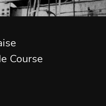
aise
de Course